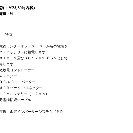
額：￥28,300(内税)
電量：W
特徴
電鍋ワンダーポット２０/３０からの電気を
２Ｖバッテリーに蓄電します
Ｃ１００Ｖ及びＤＣ１２Ｖ/ＤＣ５Ｖとして
給します
充放電コントローラー
Ｗメーター
ＤＣ/ＡＣインバーター
ＵＳＢソケット/コネクター
１２Ｖバッテリー（１２Ａｈ）
発電鍋接続ケーブル
電鍋 蓄電インバーターシステム（ＰＤ
）