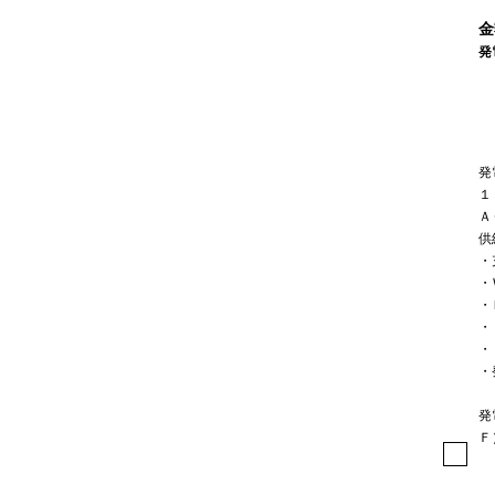
金
発
発
１
Ａ
供
・
・
・
・
・
・
発
Ｆ